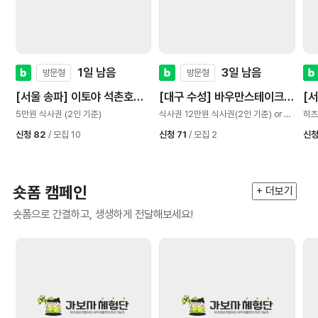
1일 남음
3일 남음
방문형
방문형
뼈
[서울 송파] 이토야 석촌호수
[대구 수성] 바우만스테이크하
[
직영
우스
5만원 식사권 (2인 기준)
식사권 12만원 식사권(2인 기준) or 9
히츠
만원 식사권 (!인 기준)
(2
신청 82
/ 모집 10
신청 71
/ 모집 2
신청
숏폼 캠페인
+ 더보기
숏폼으로 간결하고, 생생하게 전달해보세요!