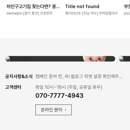
처인구고기집 찾는다면? 용인한우 제대로 즐긴 건장한우 솔직 후기
Title not found
dentalpro
[경기 용인] 건장한우
쩡아0529
[전남 여수] 천하닭칼국수
jin
공지사항&소식
캠페인 참여 전, 꼭! 블로그 위젯 설정 확인해주세요
고객센터
평일 10시~18시 (주말, 공휴일 휴무)
070-7777-4943
온라인 문의