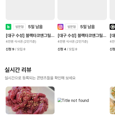
5일 남음
5일 남음
방문형
방문형
[대구 수성] 블랙타코앤그릴
[대구 수성] 블랙타코앤그릴
[
범어점
범어점
범
4만원 식사권 (2인기준)
4만원 식사권 (2인기준)
4만
신청 9
/ 모집 8
신청 4
/ 모집 8
신청
실시간 리뷰
실시간으로 등록되는 콘텐츠들을 확인해 보세요