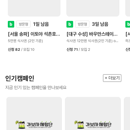
1일 남음
3일 남음
방문형
방문형
[서울 송파] 이토야 석촌호수
[대구 수성] 바우만스테이크
[
직영
하우스
5만원 식사권 (2인 기준)
식사권 12만원 식사권(2인 기준) or
히
9만원 식사권 (!인 기준)
당)
신청 82
/ 모집 10
신청 71
/ 모집 2
신
인기캠페인
+ 더보기
지금 인기 있는 캠페인을 만나보세요