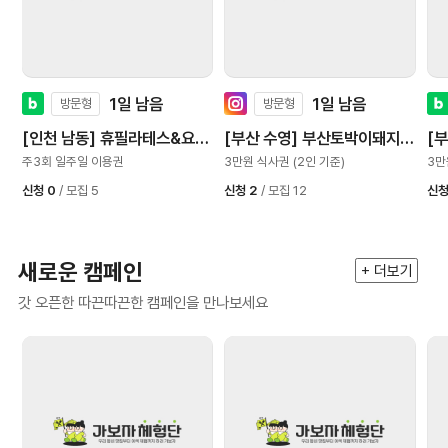
1일 남음
1일 남음
방문형
방문형
[인천 남동] 휴필라테스&요가
[부산 수영] 부산토박이돼지국
[
만수점
밥 광안본점
밥
주3회 일주일 이용권
3만원 식사권 (2인 기준)
3만
신청 0
/ 모집 5
신청 2
/ 모집 12
신청
새로운 캠페인
+ 더보기
갓 오픈한 따끈따끈한 캠페인을 만나보세요