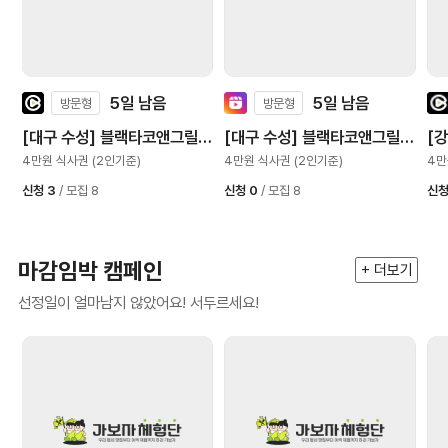
5일 남음
5일 남음
방문형
방문형
[대구 수성] 블랙타코앤그릴
[대구 수성] 블랙타코앤그릴
[
범어점
범어점
집
4만원 식사권 (2인기준)
4만원 식사권 (2인기준)
4만
신청 3
/ 모집 8
신청 0
/ 모집 8
신청
마감임박 캠페인
+ 더보기
선정일이 얼마남지 않았어요! 서두르세요!